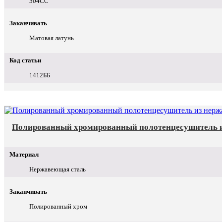
304СС
Заканчивать
Матовая латунь
Код статьи
1412ББ
Полированный хромированный полотенцесушитель и
Материал
Нержавеющая сталь
Заканчивать
Полированный хром