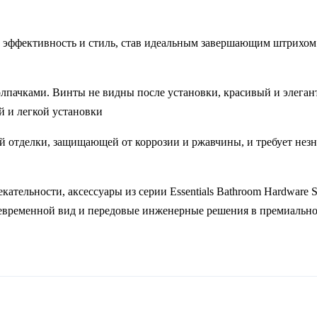
ебе эффективность и стиль, став идеальным завершающим штрихо
лпачками. Винты не видны после установки, красивый и элеган
й и легкой установки
ой отделки, защищающей от коррозии и ржавчины, и требует нез
ельности, аксессуары из серии Essentials Bathroom Hardware S
невременной вид и передовые инженерные решения в премиально