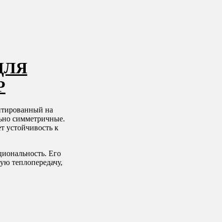
ДЛЯ
Р
ентированный на
ьно симметричные.
т устойчивость к
циональность. Его
ую теплопередачу,