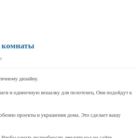
й комнаты
6
тичному дизайну.
маги и одиночную вешалку для полотенец. Они подойдут к
собенно проекты и украшения дома. Это сделает вашу
 Чтобы узнать подробности, введите код на сайте