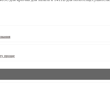
ования
ату проще