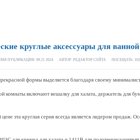
ские круглые аксессуары для ванно
ЕМЯ ПУБЛИКАЦИИ:
09.21 2024
АВТОР: РЕДАКТОР САЙТА
ПОСЕЩАТЬ: 102
р прекрасной формы выделяется благодаря своему минималис
ой комнаты включают вешалку для халата, держатель для бу
цене эта круглая серия всегда является лидером продаж. О
403C для крючка для халата и 1411B для полотенцесушителя.